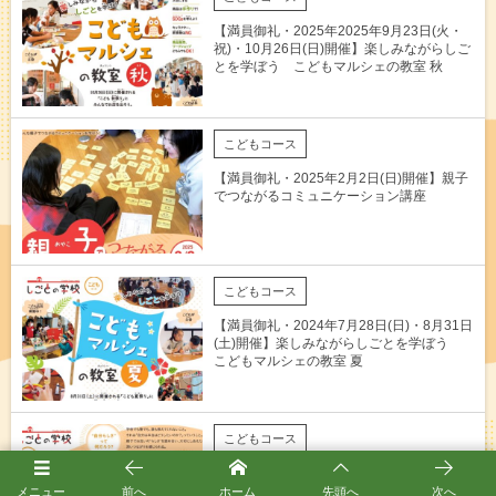
【満員御礼・2025年2025年9月23日(火・
祝)・10月26日(日)開催】楽しみながらしご
とを学ぼう こどもマルシェの教室 秋
こどもコース
【満員御礼・2025年2月2日(日)開催】親子
でつながるコミュニケーション講座
こどもコース
【満員御礼・2024年7月28日(日)・8月31日
(土)開催】楽しみながらしごとを学ぼう
こどもマルシェの教室 夏
こどもコース
【キャンセル待ち・2024年2月23日(祝・
金)開催】親子でつながるコミュニケーショ
メニュー
前へ
ホーム
先頭へ
次へ