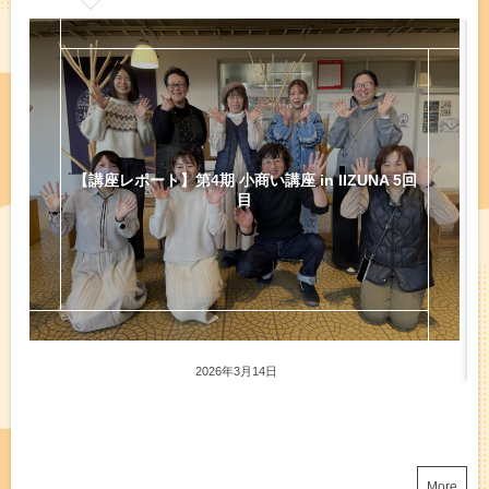
【講座レ
講座レポート】第4期 小商い講座 in IIZUNA 5回
目
2026年3月14日
More